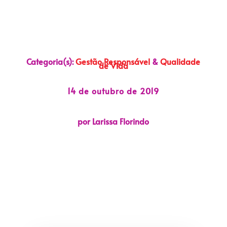
Categoria(s):
Gestão Responsável
&
Qualidade
de Vida
14 de outubro de 2019
por Larissa Florindo