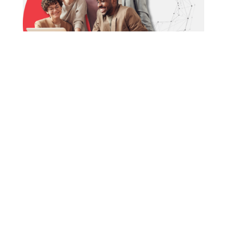
Por que contratar uma Consultoria de RH?
Entenda o papel desse serviço e suas
vantagens