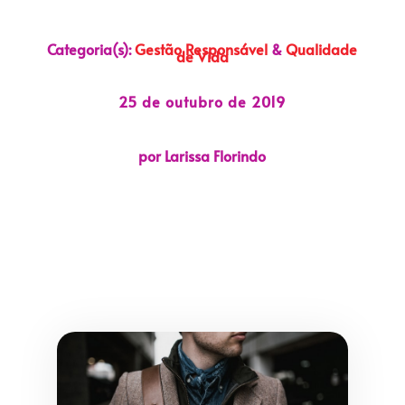
Categoria(s):
Gestão Responsável
&
Qualidade
de Vida
25 de outubro de 2019
por Larissa Florindo