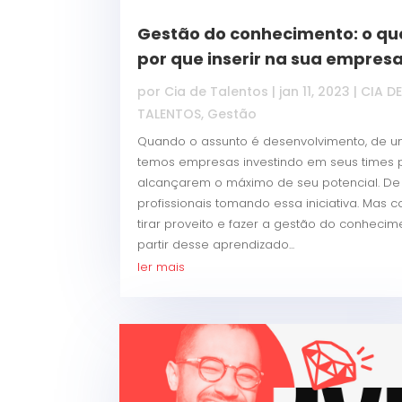
Gestão do conhecimento: o que
por que inserir na sua empres
por
Cia de Talentos
|
jan 11, 2023
|
CIA D
TALENTOS
,
Gestão
Quando o assunto é desenvolvimento, de u
temos empresas investindo em seus times 
alcançarem o máximo de seu potencial. De 
profissionais tomando essa iniciativa. Mas 
tirar proveito e fazer a gestão do conhecim
partir desse aprendizado...
ler mais