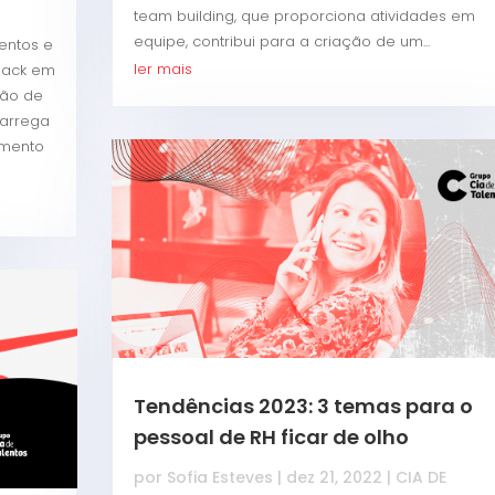
team building, que proporciona atividades em
equipe, contribui para a criação de um...
lentos e
ler mais
dback em
ção de
carrega
amento
Tendências 2023: 3 temas para o
pessoal de RH ficar de olho
por
Sofia Esteves
|
dez 21, 2022
|
CIA DE