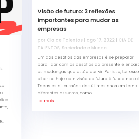
Visão de futuro: 3 reflexões
importantes para mudar as
empresas
por
Cia de Talentos
|
ago 17, 2022
|
CIA DE
TALENTOS
,
Sociedade e Mundo
Um dos desafios das empresas é se preparar
para lidar com os desafios do presente e encar
DE
as mudanças que estão por vir. Por isso, ter esse
olhar no hoje com visão de futuro é fundamental
zer
Todas as discussões dos últimos anos em torno
ca
diferentes assuntos, como...
licar
ler mais
nto,
...