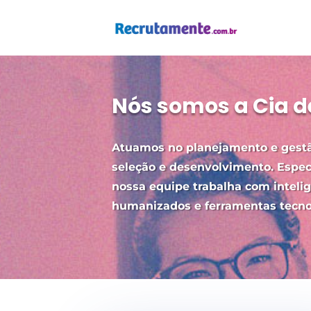
Nós somos a Cia d
Atuamos no planejamento e gestã
seleção e desenvolvimento. Especi
nossa equipe trabalha com intelig
humanizados e ferramentas tecn