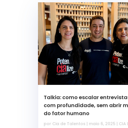
Talkia: como escalar entrevista
com profundidade, sem abrir 
do fator humano
por
Cia de Talentos
|
maio 6, 2025
|
CIA 