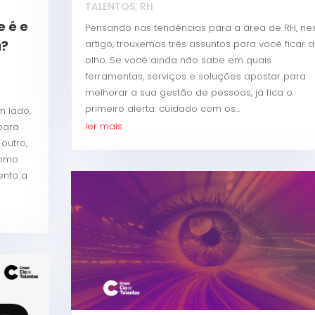
TALENTOS
,
RH
 é e
Pensando nas tendências para a área de RH, ne
artigo, trouxemos três assuntos para você ficar 
a?
olho. Se você ainda não sabe em quais
E
ferramentas, serviços e soluções apostar para
melhorar a sua gestão de pessoas, já fica o
primeiro alerta: cuidado com os...
m lado,
ler mais
para
outro,
como
ento a