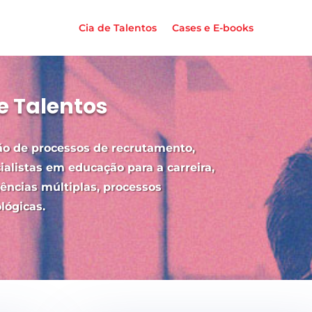
Cia de Talentos
Cases e E-books
e Talentos
o de processos de recrutamento,
alistas em educação para a carreira,
ências múltiplas, processos
ológicas.