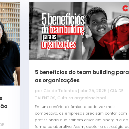
5 benefícios do team building para
as organizações
por
Cia de Talentos
|
abr 25, 2025
|
CIA DE
s
TALENTOS
,
Cultura organizacional
mão
Em um cenário dinâmico e cada vez mais
competitivo, as empresas precisam contar com
profissionais que saibam atuar em sinergia e de
DE
forma colaborativa. Assim, adotar a estratégia d