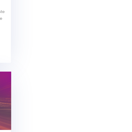
ste
de