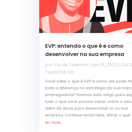
EVP: entenda o que é e como
desenvolver na sua empresa
por
Cia de Talentos
|
dez 15, 2022
|
CIA 
TALENTOS
,
RH
Você sabe o que é EVP e como ele pode fa
toda a diferença na estratégia da sua mar
empregadora? Fizemos este artigo para exp
tudo o que você precisa saber sobre o assu
além de dicas para desenvolvê-lo na sua
empresa. Continue lendo! Mas, afinal, o que é
ler mais