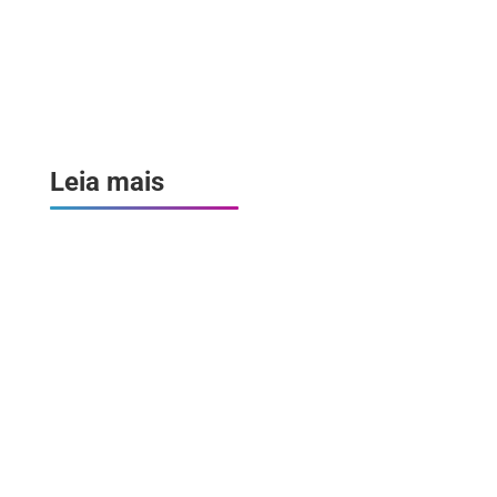
Leia mais
Por que contratar uma Consultoria de RH?
Entenda o papel desse serviço e suas
vantagens