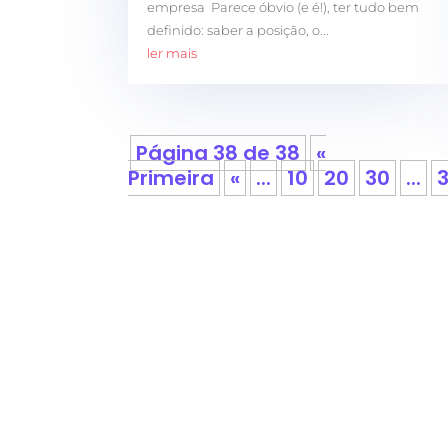
empresa Parece óbvio (e é!), ter tudo bem
definido: saber a posição, o...
ler mais
Página 38 de 38
«
Primeira
«
...
10
20
30
...