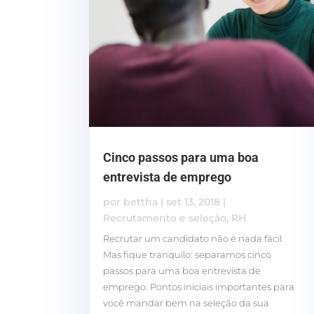
Cinco passos para uma boa
entrevista de emprego
por
bettha
|
set 13, 2018
|
Recrutamento e seleção
,
RH
Recrutar um candidato não é nada fácil.
Mas fique tranquilo: separamos cinco
passos para uma boa entrevista de
emprego. Pontos iniciais importantes para
você mandar bem na seleção da sua