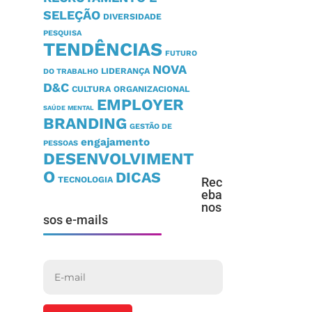
SELEÇÃO
DIVERSIDADE
PESQUISA
TENDÊNCIAS
FUTURO
NOVA
LIDERANÇA
DO TRABALHO
D&C
CULTURA ORGANIZACIONAL
EMPLOYER
SAÚDE MENTAL
BRANDING
GESTÃO DE
engajamento
PESSOAS
DESENVOLVIMENT
O
DICAS
TECNOLOGIA
Rec
eba
nos
sos e-mails