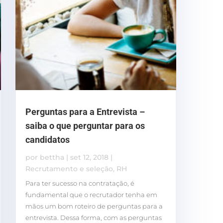
Perguntas para a Entrevista –
saiba o que perguntar para os
candidatos
por
bettha
|
set 12, 2018
|
Recrutamento e seleção
,
RH
Para ter sucesso na contratação, é
fundamental que o recrutador tenha em
mãos um bom roteiro de perguntas para a
entrevista. Dessa forma, com as perguntas