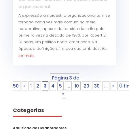
organizacional
A expressão ambidestria organizacional tem se
tornado cada vez mais comum no meio
corporativo, apesar de ter sido descrita pela
primeira vez na década de 1970, por Robert B.
Duncan, um político norte-americano. Na
época, a definição afirmava que ambidestria...
ler mais
Página 3 de
50
«
1
2
3
4
5
...
10
20
30
...
»
Últ
»
Categorias
Aquisição de Colaboradores