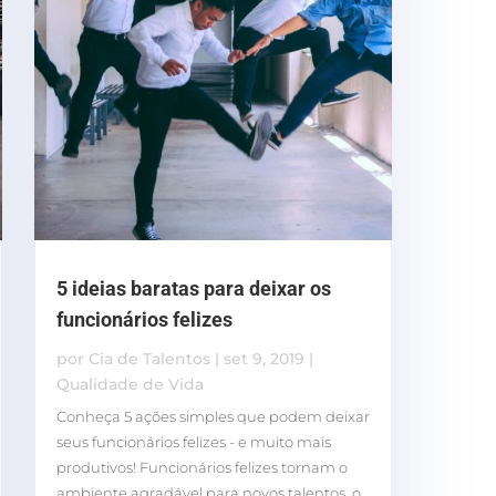
5 ideias baratas para deixar os
funcionários felizes
por
Cia de Talentos
|
set 9, 2019
|
Qualidade de Vida
Conheça 5 ações simples que podem deixar
seus funcionários felizes - e muito mais
produtivos! Funcionários felizes tornam o
ambiente agradável para novos talentos, o