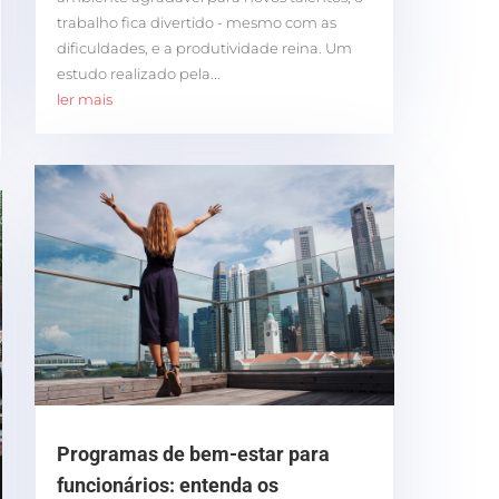
trabalho fica divertido - mesmo com as
dificuldades, e a produtividade reina. Um
estudo realizado pela...
ler mais
Programas de bem-estar para
funcionários: entenda os