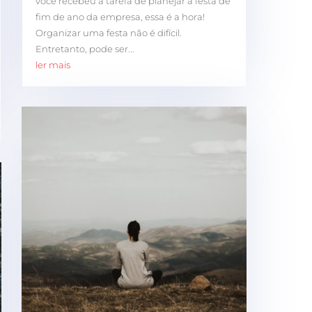
você recebeu a tarefa de planejar a festa de
fim de ano da empresa, essa é a hora!
Organizar uma festa não é difícil.
Entretanto, pode ser...
ler mais