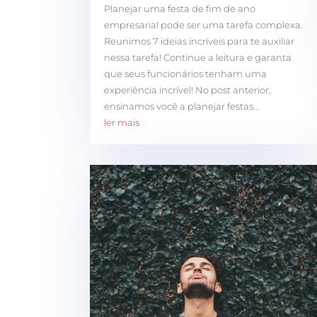
Planejar uma festa de fim de ano
empresarial pode ser uma tarefa complexa.
Reunimos 7 ideias incríveis para te auxiliar
nessa tarefa! Continue a leitura e garanta
que seus funcionários tenham uma
experiência incrível! No post anterior,
ensinamos você a planejar festas...
ler mais