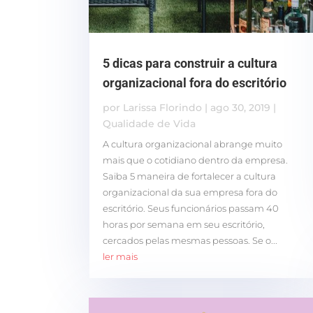
5 dicas para construir a cultura
organizacional fora do escritório
por
Larissa Florindo
|
ago 30, 2019
|
Qualidade de Vida
A cultura organizacional abrange muito
mais que o cotidiano dentro da empresa.
Saiba 5 maneira de fortalecer a cultura
organizacional da sua empresa fora do
escritório. Seus funcionários passam 40
horas por semana em seu escritório,
cercados pelas mesmas pessoas. Se o...
ler mais