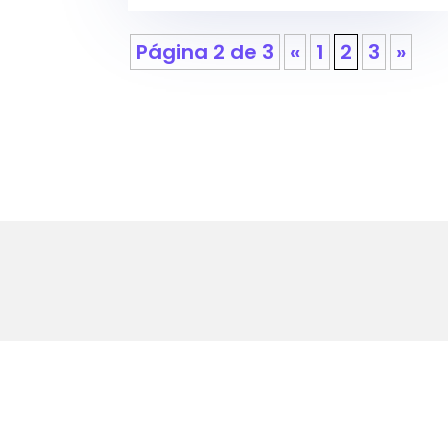
Página 2 de 3
«
1
2
3
»