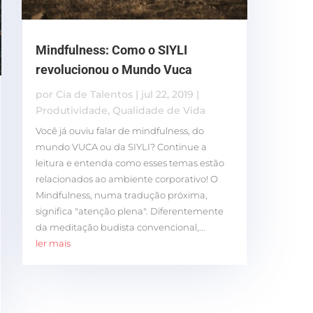
Mindfulness: Como o SIYLI
revolucionou o Mundo Vuca
por
Cia de Talentos
|
jul 22, 2019
|
Produtividade
,
Qualidade de Vida
Você já ouviu falar de mindfulness, do
mundo VUCA ou da SIYLI? Continue a
leitura e entenda como esses temas estão
relacionados ao ambiente corporativo! O
Mindfulness, numa tradução próxima,
significa "atenção plena". Diferentemente
da meditação budista convencional,...
ler mais