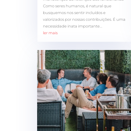
Como seres humanos, é natural que
busquemos nos sentir incluídos e
valorizados por nossas contribuições. É uma
necessidade inata importante...
ler mais