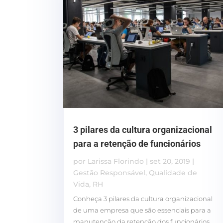
3 pilares da cultura organizacional
para a retenção de funcionários
por
Larissa Florindo
|
set 20, 2019
|
Gestão Responsável
,
Qualidade de
Vida
,
RH
Conheça 3 pilares da cultura organizacional
de uma empresa que são essenciais para a
manutenção da retenção dos funcionários.