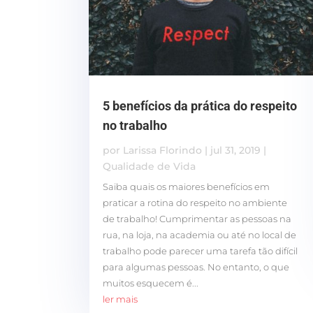
5 benefícios da prática do respeito
no trabalho
por
Larissa Florindo
|
jul 31, 2019
|
Qualidade de Vida
Saiba quais os maiores benefícios em
praticar a rotina do respeito no ambiente
de trabalho! Cumprimentar as pessoas na
rua, na loja, na academia ou até no local de
trabalho pode parecer uma tarefa tão difícil
para algumas pessoas. No entanto, o que
muitos esquecem é...
ler mais