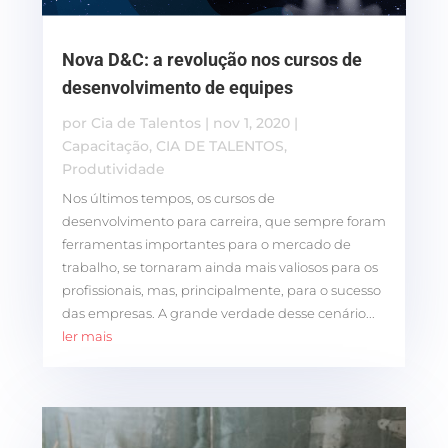
Nova D&C: a revolução nos cursos de
desenvolvimento de equipes
por
Cia de Talentos
|
nov 1, 2020
|
Capacitação
,
CIA DE TALENTOS
,
Produtividade
Nos últimos tempos, os cursos de
desenvolvimento para carreira, que sempre foram
ferramentas importantes para o mercado de
trabalho, se tornaram ainda mais valiosos para os
profissionais, mas, principalmente, para o sucesso
das empresas. A grande verdade desse cenário...
ler mais