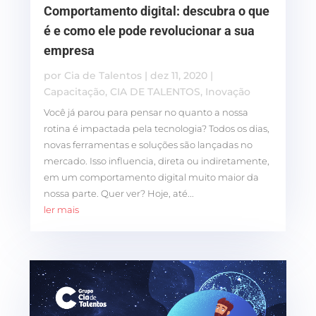
Comportamento digital: descubra o que
é e como ele pode revolucionar a sua
empresa
por
Cia de Talentos
|
dez 11, 2020
|
Capacitação
,
CIA DE TALENTOS
,
Inovação
Você já parou para pensar no quanto a nossa
rotina é impactada pela tecnologia? Todos os dias,
novas ferramentas e soluções são lançadas no
mercado. Isso influencia, direta ou indiretamente,
em um comportamento digital muito maior da
nossa parte. Quer ver? Hoje, até...
ler mais