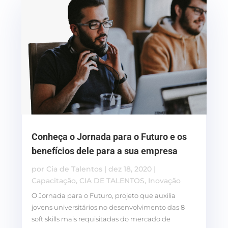
Conheça o Jornada para o Futuro e os
benefícios dele para a sua empresa
por
Cia de Talentos
|
dez 18, 2020
|
Capacitação
,
CIA DE TALENTOS
,
Inovação
O Jornada para o Futuro, projeto que auxilia
jovens universitários no desenvolvimento das 8
soft skills mais requisitadas do mercado de