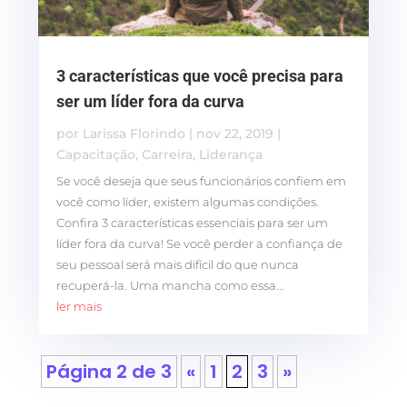
3 características que você precisa para
ser um líder fora da curva
por
Larissa Florindo
|
nov 22, 2019
|
Capacitação
,
Carreira
,
Liderança
Se você deseja que seus funcionários confiem em
você como líder, existem algumas condições.
Confira 3 características essenciais para ser um
líder fora da curva! Se você perder a confiança de
seu pessoal será mais difícil do que nunca
recuperá-la. Uma mancha como essa...
ler mais
Página 2 de 3
«
1
2
3
»