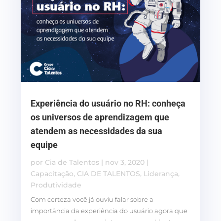
Experiência do usuário no RH: conheça
os universos de aprendizagem que
atendem as necessidades da sua
equipe
por
Cia de Talentos
|
nov 3, 2020
|
Capacitação
,
CIA DE TALENTOS
,
Liderança
,
Produtividade
Com certeza você já ouviu falar sobre a
importância da experiência do usuário agora que