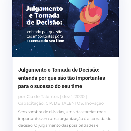
Julgamento e Tomada de Decisão:
entenda por que são tão importantes
para o sucesso do seu time
por
Cia de Talentos
|
dez 1, 2020
|
Capacitação
,
CIA DE TALENTOS
,
Inovação
Sem sombra de dúvidas, uma das tarefas mais
importantes em uma organização é a tomada de
decisão. O julgamento das possibilidades e