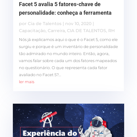
Facet 5 avalia 5 fatores-chave de
personalidade: conheça a ferramenta
por
Cia de Talentos
|
nov 10, 2020
|
Capacitação
,
Carreira
,
CIA DE TALENTOS
,
RH
Nós já explicamos aqui o que é o Facet 5, como ele
surgiu e porque é um inventário de personalidade
tão admirado no mundo inteiro. Então, agora,
vamos falar sobre cada um dos fatores mapeados
no questionário. O que representa cada fator
avaliado no Facet 5?...
ler mais